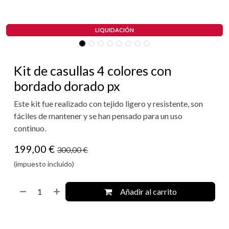
LIQUIDACIÓN
LIQUIDACIÓN
Kit de casullas 4 colores con
bordado dorado px
Este kit fue realizado con tejido ligero y resistente, son
fáciles de mantener y se han pensado para un uso
continuo.
199,00
€
300,00
€
(impuesto incluido)
Añadir al carrito