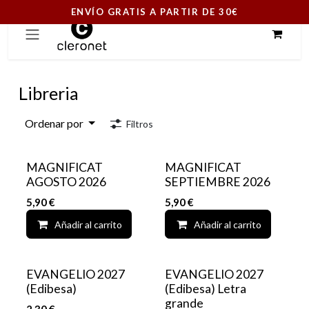
ENVÍO GRATIS A PARTIR DE 30€
Ir al contenido
Libreria
Ordenar por
Filtros
MAGNIFICAT
MAGNIFICAT
AGOSTO 2026
SEPTIEMBRE 2026
5,90
€
5,90
€
Añadir al carrito
Add to wishlist
Añadir al carrito
EVANGELIO 2027
EVANGELIO 2027
(Edibesa)
(Edibesa) Letra
grande