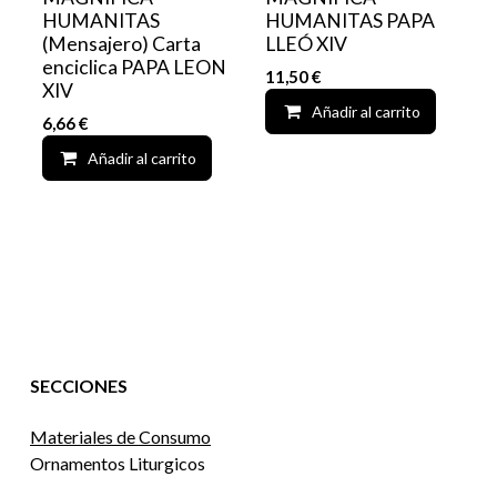
HUMANITAS
HUMANITAS PAPA
(Mensajero) Carta
LLEÓ XIV
enciclica PAPA LEON
11,50
€
XIV
Añadir al carrito
6,66
€
Añadir al carrito
Add to wishlist
SECCIONES
Materiales de Consumo
Ornamentos Liturgicos