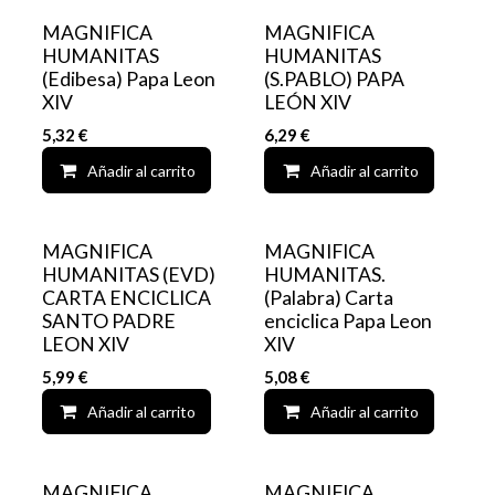
MAGNIFICA
MAGNIFICA
HUMANITAS
HUMANITAS
(Edibesa) Papa Leon
(S.PABLO) PAPA
XIV
LEÓN XIV
5,32
€
6,29
€
Añadir al carrito
Add to wishlist
Añadir al carrito
MAGNIFICA
MAGNIFICA
HUMANITAS (EVD)
HUMANITAS.
CARTA ENCICLICA
(Palabra) Carta
SANTO PADRE
enciclica Papa Leon
LEON XIV
XIV
5,99
€
5,08
€
Añadir al carrito
Add to wishlist
Añadir al carrito
MAGNIFICA
MAGNIFICA