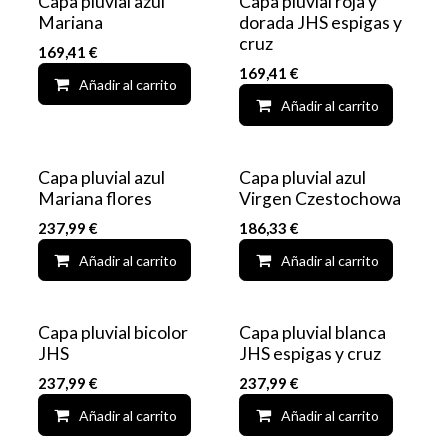
Capa pluvial azul
Capa pluvial roja y
Mariana
dorada JHS espigas y
cruz
169,41
€
169,41
€
Añadir al carrito
Add to wishlist
Añadir al carrito
Capa pluvial azul
Capa pluvial azul
Mariana flores
Virgen Czestochowa
237,99
€
186,33
€
Añadir al carrito
Add to wishlist
Añadir al carrito
Capa pluvial bicolor
Capa pluvial blanca
JHS
JHS espigas y cruz
237,99
€
237,99
€
Añadir al carrito
Add to wishlist
Añadir al carrito