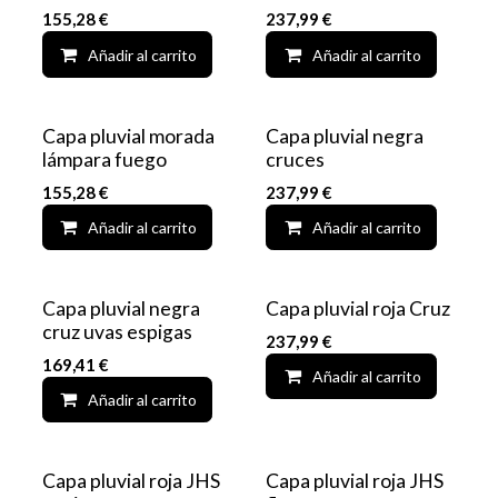
155,28
€
237,99
€
Añadir al carrito
Add to wishlist
Añadir al carrito
Capa pluvial morada
Capa pluvial negra
lámpara fuego
cruces
155,28
€
237,99
€
Añadir al carrito
Add to wishlist
Añadir al carrito
Capa pluvial negra
Capa pluvial roja Cruz
cruz uvas espigas
237,99
€
169,41
€
Añadir al carrito
Añadir al carrito
Add to wishlist
Capa pluvial roja JHS
Capa pluvial roja JHS