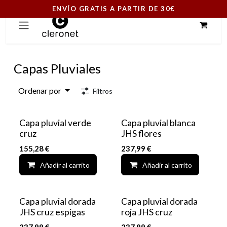
ENVÍO GRATIS A PARTIR DE 30€
Ir al contenido
Capas Pluviales
Ordenar por
Filtros
Capa pluvial verde
Capa pluvial blanca
cruz
JHS flores
155,28
€
237,99
€
Añadir al carrito
Add to wishlist
Añadir al carrito
Capa pluvial dorada
Capa pluvial dorada
JHS cruz espigas
roja JHS cruz