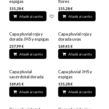
espigas
flores
155,28
€
155,28
€
Añadir al carrito
Add to wishlist
Añadir al carrito
Capa pluvial roja y
Capa pluvial roja y
dorada JHS y espigas
dorada uvas
237,99
€
169,41
€
Añadir al carrito
Add to wishlist
Añadir al carrito
Capa pluvial
Capa pluvial JHS y
sacerdotal dorada
espigas
169,41
€
155,28
€
Añadir al carrito
Add to wishlist
Añadir al carrito