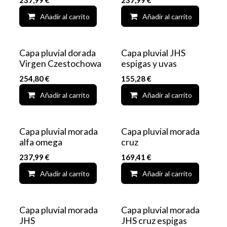
237,99
€
237,99
€
Añadir al carrito
Add to wishlist
Añadir al carrito
OFERTA
Capa pluvial dorada
Capa pluvial JHS
Virgen Czestochowa
espigas y uvas
254,80
€
155,28
€
Añadir al carrito
Add to wishlist
Añadir al carrito
Capa pluvial morada
Capa pluvial morada
alfa omega
cruz
237,99
€
169,41
€
Añadir al carrito
Add to wishlist
Añadir al carrito
Capa pluvial morada
Capa pluvial morada
JHS
JHS cruz espigas