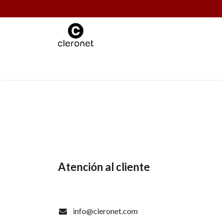
Ir al contenido
MATERIALES D
Atención al cliente
info@cleronet.com