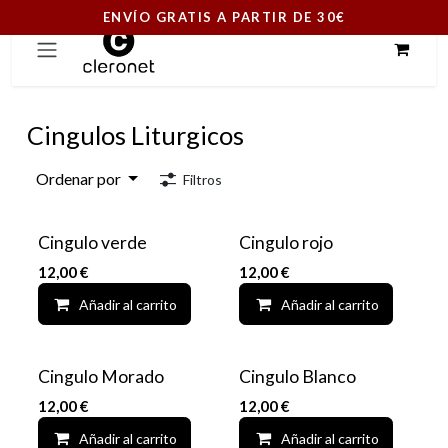
ENVÍO GRATIS A PARTIR DE 30€
Ir al contenido
Cingulos Liturgicos
Ordenar por
Filtros
Cingulo verde
Cingulo rojo
12,00
€
12,00
€
Añadir al carrito
Add to wishlist
Añadir al carrito
Cingulo Morado
Cingulo Blanco
12,00
€
12,00
€
Añadir al carrito
Add to wishlist
Añadir al carrito