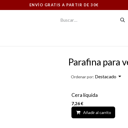
ENVÍO GRATIS A PARTIR DE 30€
E CONSUMO
ORNAMENTOS LITÚRGICOS
LIBRERIA
Parafina para v
Destacado
Ordenar por:
DESCUENTO CANTIDAD
Cera líquida
7,26
€
Añadir al carrito