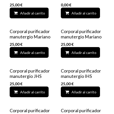
25,00
€
0,00
€
Añadir al carrito
Add to wishlist
Añadir al carrito
Corporal purificador
Corporal purificador
manutergio Mariano
manutergio Mariano
25,00
€
25,00
€
Añadir al carrito
Add to wishlist
Añadir al carrito
Corporal purificador
Corporal purificador
manutergio JHS
manutergio IHS
25,00
€
25,00
€
Añadir al carrito
Add to wishlist
Añadir al carrito
Corporal purificador
Corporal purificador