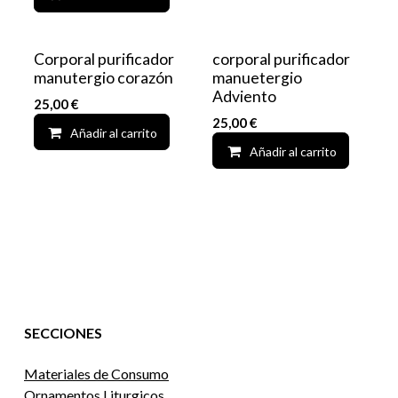
Corporal purificador
corporal purificador
manutergio corazón
manuetergio
Adviento
25,00
€
25,00
€
Añadir al carrito
Add to wishlist
Añadir al carrito
SECCIONES
Materiales de Consumo
Ornamentos Liturgicos