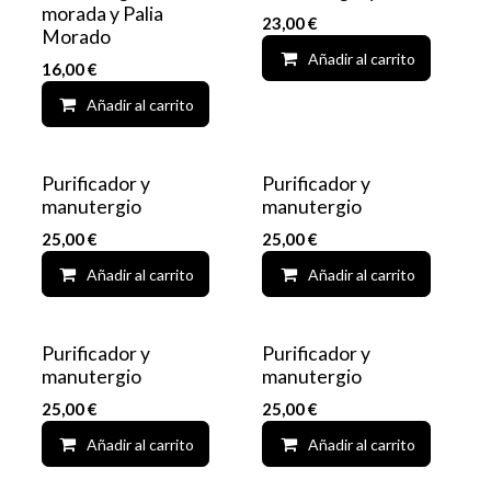
morada y Palia
23,00
€
Morado
Añadir al carrito
16,00
€
Añadir al carrito
Add to wishlist
Purificador y
Purificador y
manutergio
manutergio
25,00
€
25,00
€
Añadir al carrito
Add to wishlist
Añadir al carrito
Purificador y
Purificador y
manutergio
manutergio
25,00
€
25,00
€
Añadir al carrito
Add to wishlist
Añadir al carrito