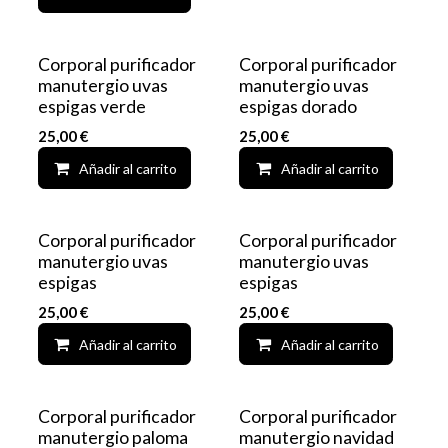
Corporal purificador
Corporal purificador
manutergio uvas
manutergio uvas
espigas verde
espigas dorado
25,00
€
25,00
€
Añadir al carrito
Add to wishlist
Añadir al carrito
Corporal purificador
Corporal purificador
manutergio uvas
manutergio uvas
espigas
espigas
25,00
€
25,00
€
Añadir al carrito
Add to wishlist
Añadir al carrito
Corporal purificador
Corporal purificador
manutergio paloma
manutergio navidad