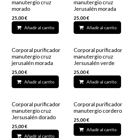
manutergio cruz
manutergio cruz
morado
Jerusalén morada
25,00
€
25,00
€
Añadir al carrito
Add to wishlist
Añadir al carrito
Corporal purificador
Corporal purificador
manutergio cruz
manutergio cruz
jerusalén morada
Jersusalén verde
25,00
€
25,00
€
Añadir al carrito
Add to wishlist
Añadir al carrito
Corporal purificador
Corporal purificador
manutergio cruz
manutergio cordero
Jersusalén dorado
25,00
€
25,00
€
Añadir al carrito
Añadir al carrito
Add to wishlist