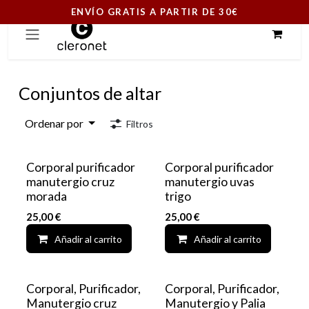
ENVÍO GRATIS A PARTIR DE 30€
Ir al contenido
Conjuntos de altar
Ordenar por
Filtros
Corporal purificador
Corporal purificador
manutergio cruz
manutergio uvas
morada
trigo
25,00
€
25,00
€
Añadir al carrito
Add to wishlist
Añadir al carrito
Corporal, Purificador,
Corporal, Purificador,
Manutergio cruz
Manutergio y Palia