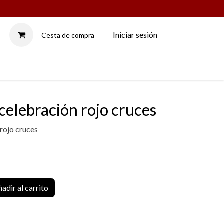
Iniciar sesión
Cesta de compra
LAMPADARIOS
celebración rojo cruces
rojo cruces
adir al carrito