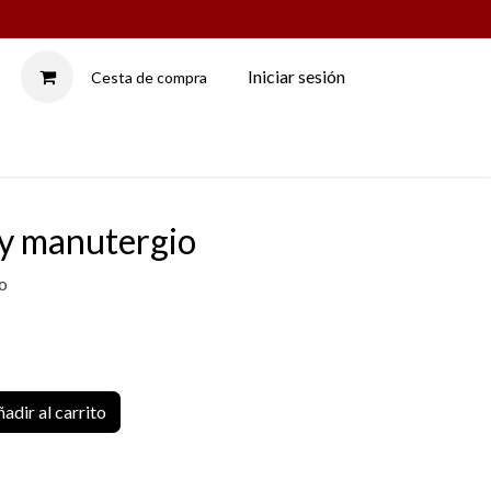
Iniciar sesión
Cesta de compra
LAMPADARIOS
 y manutergio
o
adir al carrito