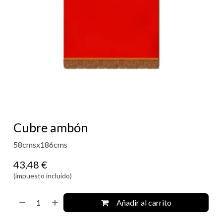
Cubre ambón
58cmsx186cms
43,48
€
(impuesto incluido)
Añadir al carrito