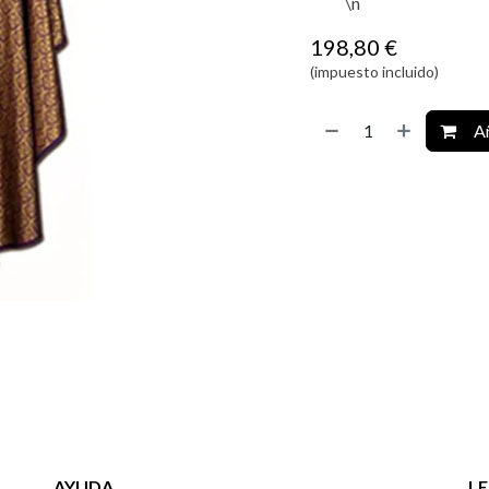
\n
198,80
€
(impuesto incluido)
Añ
AYUDA
L