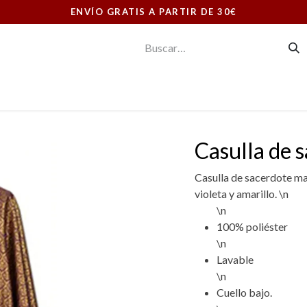
ENVÍO GRATIS A PARTIR DE 30€
E CONSUMO
ORNAMENTOS LITÚRGICOS
LIBRERIA
Casulla de 
Casulla de sacerdote ma
violeta y amarillo. \n
\n
100% poliéster
\n
Lavable
\n
Cuello bajo.