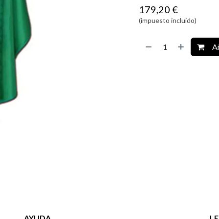
179,20
€
(impuesto incluido)
Añ
AYUDA
L