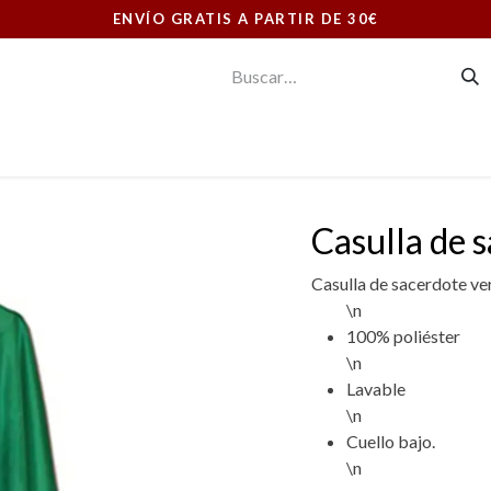
ENVÍO GRATIS A PARTIR DE 30€
E CONSUMO
ORNAMENTOS LITÚRGICOS
LIBRERIA
Casulla de 
Casulla de sacerdote ve
\n
100% poliéster
\n
Lavable
\n
Cuello bajo.
\n