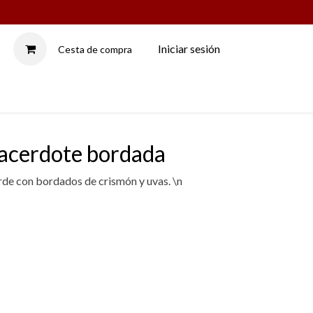
Iniciar sesión
Cesta de compra
LAMPADARIOS
sacerdote bordada
rde con bordados de crismón y uvas. \n